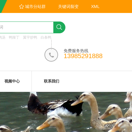
城市分站群
关键词裂变
XML
鸭汤
鸭辣丁
翼宇炒鸭
白条鸭
免费服务热线
13985291888
视频中心
联系我们