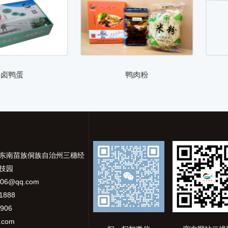
鸭蛋
鸭肉粉
东南苗族侗族自治州三穗经
技园
906@qq.com
1888
906
.com