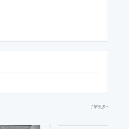
了解更多+