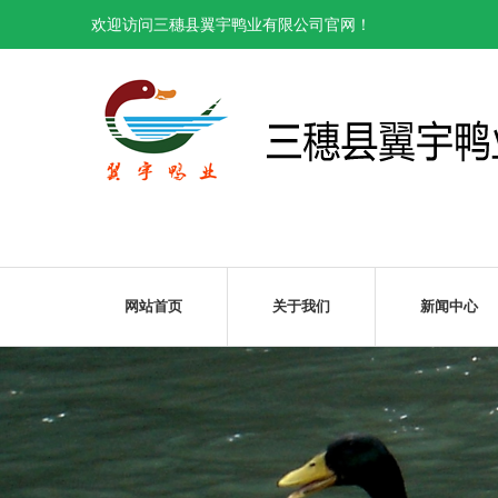
欢迎访问三穗县翼宇鸭业有限公司官网！
网站首页
关于我们
新闻中心