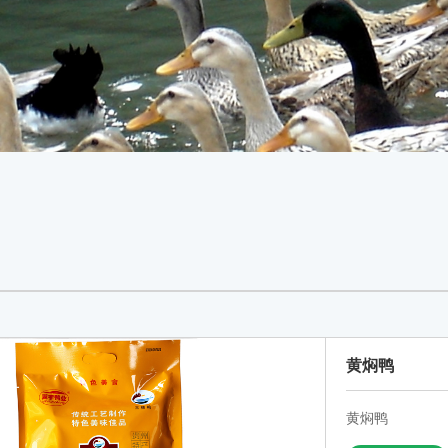
黄焖鸭
黄焖鸭