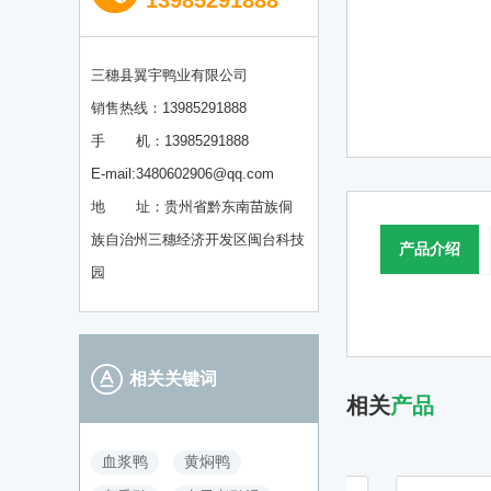
13985291888
三穗县翼宇鸭业有限公司
销售热线：13985291888
手 机：13985291888
E-mail:3480602906@qq.com
地 址：贵州省黔东南苗族侗
族自治州三穗经济开发区闽台科技
产品介绍
园
相关关键词
相关
产品
血浆鸭
黄焖鸭