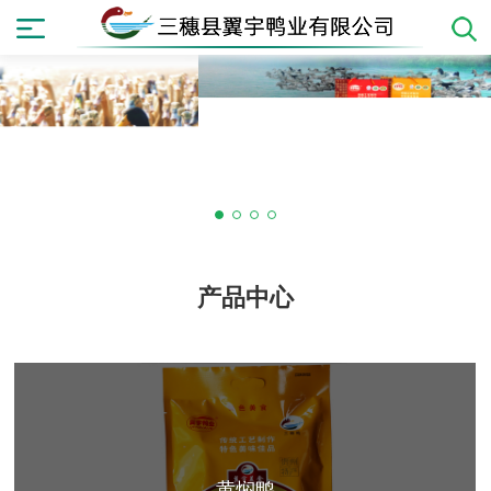
产品中心
太子老鸭汤
翼宇炒鸭
卤香鸭
鸭辣丁
血浆鸭
白条鸭
鸭肉粉
卤香鸭
太子老鸭汤
鸭辣丁
翼宇炒鸭
血浆鸭
白条鸭
鸭肉粉
卤香鸭
太子老鸭汤
鸭辣丁
翼宇炒鸭
血浆鸭
白条鸭
鸭肉粉
黄焖鸭