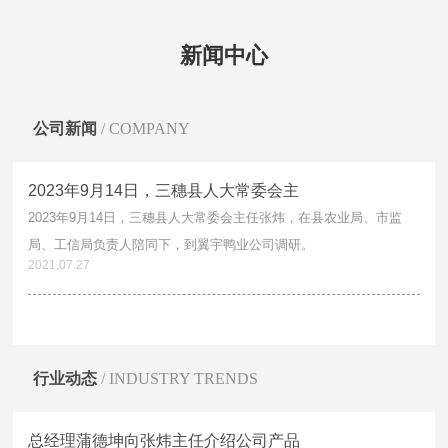
太子老鸭汤厂家直销
太子老鸭汤批发多少钱
太子老鸭汤厂家直供
太子老鸭汤批发
新闻中心
卤香鸭厂家直销
卤香鸭批发多少钱
卤香鸭厂家直供
卤香鸭批发
黄焖鸭厂家直销
黄焖鸭批发多少钱
黄焖鸭厂家直供
黄焖鸭批发
公司新闻
/ COMPANY
血浆鸭厂家直销
血浆鸭批发多少钱
血浆鸭厂家直供
血浆鸭批发
2023年9月14日，三穗县人大常委会主
三穗县卤鸭蛋
三穗县鸭肉粉
三穗县白条鸭
三穗县翼宇炒鸭
2023年9月14日，三穗县人大常委会主任张炜，在县农业局、市监
三穗县鸭辣丁
三穗县太子老鸭汤
三穗县卤香鸭
三穗县黄焖鸭
局、工信局负责人陪同下，到翼宇鸭业公司调研。
2021.07.27
三穗县血浆鸭
三穗鸭卤鸭蛋
三穗鸭鸭肉粉
三穗鸭白条鸭
三穗鸭翼宇炒鸭
三穗鸭鸭辣丁
三穗鸭太子老鸭汤
三穗鸭卤香鸭
三穗鸭黄焖鸭
三穗鸭血浆鸭
贵州卤鸭蛋
贵州鸭肉粉
行业动态
/ INDUSTRY TRENDS
贵州白条鸭
贵州翼宇炒鸭
贵州鸭辣丁
贵州太子老鸭汤
总经理蒲德坤向张炜主任介绍公司产品