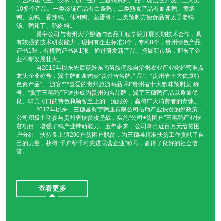
工艺和现代生产技术，加工生产三穗鸭系列产品，现已经开发出三大类
贵州卤香鸭
贵州黄焖鸭
贵州血浆鸭
卤鸭蛋
10多个产品。一类冷链产品有白条鸭；二类熟食产品有血浆鸭、黄焖
鸭、卤鸭、香辣鸭、休闲鸭、卤蛋等；三类预制方便食品有太子老鸭
汤、鸭辣丁、鸭肉粉。
鸭肉粉
白条鸭
翼宇炒鸭
鸭辣丁
翼宇公司与贵州大学酿酒与食品工程学院开展长期技术合作，具
有较强的技术研发能力，现拥有企业标准3个，专利8个，贵州绿色产品
太子老鸭汤
卤香鸭
黄焖鸭
血浆鸭
证书1张，有机鸭证书各1张。通过研发新产品、拓展新市场，迎来了企
业不断发展壮大。
自2015年以来先后获黔东南苗族侗族自治州农业产业化经营重点
翼宇炒鸭厂家直销
翼宇炒鸭批发多少钱
翼宇炒鸭厂家直供
翼宇炒鸭批发
龙头企业称号；翼宇牌血浆鸭获“贵州省名牌产品”、“贵州省十大优质特
色禽产品”、“游客***喜爱的贵州旅游商品”和“贵州省十大黔味预制菜”称
号。“翼宇三穗鸭”正逐步成为贵州知名品牌，翼宇三穗鸭产品以质量优
鸭辣丁厂家直销
鸭辣丁批发多少钱
鸭辣丁厂家直供
鸭辣丁批发
良、味美可口的特色和顾客至上的一流服务，赢得广大消费者的青睐。
2017年以来，三穗县翼宇鸭业有限公司借助产业扶贫的好政策，
太子老鸭汤厂家直销
太子老鸭汤批发多少钱
太子老鸭汤厂家直供
太子老鸭汤批发
公司积极主动参与贵州省扶贫攻坚战，实施“公司+贫困户”三穗鸭产业扶
贫项目，增强了鸭产业带动能力。五年多来，公司拿出近百万元给贫困
户分红，扶持良上镇200户贫困户脱贫，为三穗县精准扶贫工作贡献了自
卤香鸭厂家直销
卤香鸭批发多少钱
卤香鸭厂家直供
卤香鸭批发
己的力量，获得“千户帮千村先进民营企业”称号，赢得了良好的社会信
誉。
黄焖鸭厂家直销
黄焖鸭批发多少钱
黄焖鸭厂家直供
黄焖鸭批发
血浆鸭厂家直销
血浆鸭批发多少钱
血浆鸭厂家直供
血浆鸭批发
查看更多
三穗县卤鸭蛋
三穗县鸭肉粉
三穗县白条鸭
三穗县翼宇炒鸭