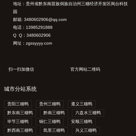
地址：贵州省黔东南苗族侗族自治州三穗经济开发区闽台科技
园
邮箱: 3480602906@qq.com
电话：13985291888
Q Q：3480602906
网址：zgssyyyy.com
扫一扫加微信
官方网站二维码
城市分站系统
贵阳三穗鸭
贵州三穗鸭
遵义三穗鸭
黔东南三穗鸭
黔南三穗鸭
六盘水三穗鸭
毕节三穗鸭
铜仁三穗鸭
安顺三穗鸭
黔西南三穗鸭
凯里三穗鸭
兴义三穗鸭