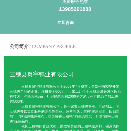
免费服务热线
13985291888
翼宇炒鸭厂家直销
翼宇炒鸭批发多少钱
翼宇炒鸭厂家直供
翼宇炒鸭批发
立即咨询
鸭辣丁厂家直销
鸭辣丁批发多少钱
鸭辣丁厂家直供
鸭辣丁批发
太子老鸭汤厂家直销
太子老鸭汤批发多少钱
太子老鸭汤厂家直供
太子老鸭汤批发
公司简介
/ COMPANY PROFILE
卤香鸭厂家直销
卤香鸭批发多少钱
卤香鸭厂家直供
卤香鸭批发
黄焖鸭厂家直销
黄焖鸭批发多少钱
黄焖鸭厂家直供
黄焖鸭批发
三穗县翼宇鸭业有限公司
血浆鸭厂家直销
血浆鸭批发多少钱
血浆鸭厂家直供
血浆鸭批发
三穗县翼宇鸭业有限公司于2008年7月成立，是贵州省较早开发
三穗鸭产品的企业。注册资金600万元，加工厂位于三穗经济开发区闽台
三穗县卤鸭蛋
三穗县鸭肉粉
三穗县白条鸭
三穗县翼宇炒鸭
科技园，占地面积5亩，厂房建筑面积2000平方米；生产能力年加工鸭
肉500吨。
三穗县翼宇鸭业有限公司，是一家集三穗鸭养殖、产品加工、和
三穗县鸭辣丁
三穗县太子老鸭汤
三穗县卤香鸭
三穗县黄焖鸭
三穗鸭餐饮美食服务的综合性企业。经营理念：秉持“健康安全、回归自
然”、 “原滋原味原生态，味美鲜香三穗鸭” 的生态理念，打造“翼宇三穗
鸭”绿色品牌。
三穗县血浆鸭
三穗鸭卤鸭蛋
三穗鸭鸭肉粉
三穗鸭白条鸭
依托三穗鸭的资源优势，以放牧养殖的三穗鸭做原料，采用民间