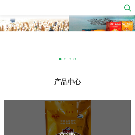
产品中心
太子老鸭汤
翼宇炒鸭
卤香鸭
鸭辣丁
血浆鸭
白条鸭
鸭肉粉
卤香鸭
太子老鸭汤
鸭辣丁
翼宇炒鸭
血浆鸭
白条鸭
鸭肉粉
卤香鸭
太子老鸭汤
鸭辣丁
翼宇炒鸭
血浆鸭
白条鸭
鸭肉粉
黄焖鸭