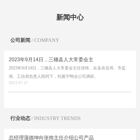
太子老鸭汤
卤香鸭
黄焖鸭
血浆鸭
新闻中心
翼宇炒鸭厂家直销
翼宇炒鸭批发多少钱
翼宇炒鸭厂家直供
翼宇炒鸭批发
鸭辣丁厂家直销
鸭辣丁批发多少钱
鸭辣丁厂家直供
鸭辣丁批发
公司新闻
/ COMPANY
太子老鸭汤厂家直销
太子老鸭汤批发多少钱
太子老鸭汤厂家直供
太子老鸭汤批发
2023年9月14日，三穗县人大常委会主
卤香鸭厂家直销
卤香鸭批发多少钱
卤香鸭厂家直供
卤香鸭批发
2023年9月14日，三穗县人大常委会主任张炜，在县农业局、市监
黄焖鸭厂家直销
黄焖鸭批发多少钱
黄焖鸭厂家直供
黄焖鸭批发
局、工信局负责人陪同下，到翼宇鸭业公司调研。
2021.07.27
血浆鸭厂家直销
血浆鸭批发多少钱
血浆鸭厂家直供
血浆鸭批发
三穗县卤鸭蛋
三穗县鸭肉粉
三穗县白条鸭
三穗县翼宇炒鸭
行业动态
/ INDUSTRY TRENDS
三穗县鸭辣丁
三穗县太子老鸭汤
三穗县卤香鸭
三穗县黄焖鸭
三穗县血浆鸭
三穗鸭卤鸭蛋
三穗鸭鸭肉粉
三穗鸭白条鸭
总经理蒲德坤向张炜主任介绍公司产品