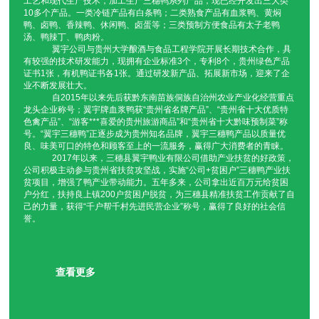
工艺和现代生产技术，加工生产三穗鸭系列产品，现已经开发出三大类
三穗鸭翼宇炒鸭
三穗鸭鸭辣丁
三穗鸭太子老鸭汤
三穗鸭卤香鸭
10多个产品。一类冷链产品有白条鸭；二类熟食产品有血浆鸭、黄焖
鸭、卤鸭、香辣鸭、休闲鸭、卤蛋等；三类预制方便食品有太子老鸭
汤、鸭辣丁、鸭肉粉。
三穗鸭黄焖鸭
三穗鸭血浆鸭
贵州卤鸭蛋
贵州鸭肉粉
翼宇公司与贵州大学酿酒与食品工程学院开展长期技术合作，具
有较强的技术研发能力，现拥有企业标准3个，专利8个，贵州绿色产品
证书1张，有机鸭证书各1张。通过研发新产品、拓展新市场，迎来了企
贵州白条鸭
贵州翼宇炒鸭
贵州鸭辣丁
贵州太子老鸭汤
业不断发展壮大。
自2015年以来先后获黔东南苗族侗族自治州农业产业化经营重点
贵州卤香鸭
贵州黄焖鸭
贵州血浆鸭
卤鸭蛋
龙头企业称号；翼宇牌血浆鸭获“贵州省名牌产品”、“贵州省十大优质特
色禽产品”、“游客***喜爱的贵州旅游商品”和“贵州省十大黔味预制菜”称
号。“翼宇三穗鸭”正逐步成为贵州知名品牌，翼宇三穗鸭产品以质量优
鸭肉粉
白条鸭
翼宇炒鸭
鸭辣丁
良、味美可口的特色和顾客至上的一流服务，赢得广大消费者的青睐。
2017年以来，三穗县翼宇鸭业有限公司借助产业扶贫的好政策，
太子老鸭汤
卤香鸭
黄焖鸭
血浆鸭
公司积极主动参与贵州省扶贫攻坚战，实施“公司+贫困户”三穗鸭产业扶
贫项目，增强了鸭产业带动能力。五年多来，公司拿出近百万元给贫困
户分红，扶持良上镇200户贫困户脱贫，为三穗县精准扶贫工作贡献了自
翼宇炒鸭厂家直销
翼宇炒鸭批发多少钱
翼宇炒鸭厂家直供
翼宇炒鸭批发
己的力量，获得“千户帮千村先进民营企业”称号，赢得了良好的社会信
誉。
鸭辣丁厂家直销
鸭辣丁批发多少钱
鸭辣丁厂家直供
鸭辣丁批发
太子老鸭汤厂家直销
太子老鸭汤批发多少钱
太子老鸭汤厂家直供
太子老鸭汤批发
查看更多
卤香鸭厂家直销
卤香鸭批发多少钱
卤香鸭厂家直供
卤香鸭批发