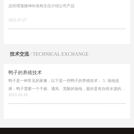
总经理蒲德坤向张炜主任介绍公司产品
三穗鸭翼宇炒鸭
三穗鸭鸭辣丁
三穗鸭太子老鸭汤
三穗鸭卤香鸭
三穗鸭黄焖鸭
三穗鸭血浆鸭
贵州卤鸭蛋
贵州鸭肉粉
2021.07.27
贵州白条鸭
贵州翼宇炒鸭
贵州鸭辣丁
贵州太子老鸭汤
贵州卤香鸭
贵州黄焖鸭
贵州血浆鸭
卤鸭蛋
技术交流
/ TECHNICAL EXCHANGE
鸭肉粉
白条鸭
翼宇炒鸭
鸭辣丁
鸭子的养殖技术
太子老鸭汤
卤香鸭
黄焖鸭
血浆鸭
鸭子是一种常见的家禽，以下是一些鸭子的养殖技术： 1. 场地选
择：鸭子需要一个干燥、通风、宽敞的场地，最好是有自然水源的地
2023-10-19
方。 2. 饲料管理：鸭子的饲料应该营养均衡，包括谷物、豆类、蔬
菜和水生植物等。同时，要注意饲料的卫生和新鲜度。