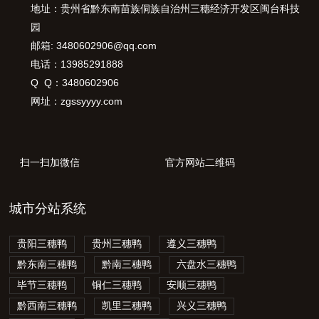
地址：贵州省黔东南苗族侗族自治州三穗经济开发区闽台科技
园
邮箱: 3480602906@qq.com
电话：13985291888
Q Q：3480602906
网址：zgssyyyy.com
扫一扫加微信
官方网站二维码
城市分站系统
贵阳三穗鸭
贵州三穗鸭
遵义三穗鸭
黔东南三穗鸭
黔南三穗鸭
六盘水三穗鸭
毕节三穗鸭
铜仁三穗鸭
安顺三穗鸭
黔西南三穗鸭
凯里三穗鸭
兴义三穗鸭