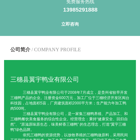
免费服务热线
13985291888
卤香鸭厂家直销
卤香鸭批发多少钱
卤香鸭厂家直供
卤香鸭批发
黄焖鸭厂家直销
黄焖鸭批发多少钱
黄焖鸭厂家直供
黄焖鸭批发
立即咨询
血浆鸭厂家直销
血浆鸭批发多少钱
血浆鸭厂家直供
血浆鸭批发
公司简介
/ COMPANY PROFILE
三穗县卤鸭蛋
三穗县鸭肉粉
三穗县白条鸭
三穗县翼宇炒鸭
三穗县鸭辣丁
三穗县太子老鸭汤
三穗县卤香鸭
三穗县黄焖鸭
三穗县翼宇鸭业有限公司
三穗县血浆鸭
三穗鸭卤鸭蛋
三穗鸭鸭肉粉
三穗鸭白条鸭
三穗县翼宇鸭业有限公司于2008年7月成立，是贵州省较早开发
三穗鸭翼宇炒鸭
三穗鸭鸭辣丁
三穗鸭太子老鸭汤
三穗鸭卤香鸭
三穗鸭产品的企业。注册资金600万元，加工厂位于三穗经济开发区闽台
科技园，占地面积5亩，厂房建筑面积2000平方米；生产能力年加工鸭
三穗鸭黄焖鸭
三穗鸭血浆鸭
贵州卤鸭蛋
贵州鸭肉粉
肉500吨。
三穗县翼宇鸭业有限公司，是一家集三穗鸭养殖、产品加工、和
三穗鸭餐饮美食服务的综合性企业。经营理念：秉持“健康安全、回归自
贵州白条鸭
贵州翼宇炒鸭
贵州鸭辣丁
贵州太子老鸭汤
然”、 “原滋原味原生态，味美鲜香三穗鸭” 的生态理念，打造“翼宇三穗
鸭”绿色品牌。
依托三穗鸭的资源优势，以放牧养殖的三穗鸭做原料，采用民间
贵州卤香鸭
贵州黄焖鸭
贵州血浆鸭
卤鸭蛋