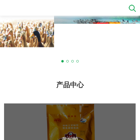
产品中心
太子老鸭汤
翼宇炒鸭
卤香鸭
鸭辣丁
血浆鸭
白条鸭
鸭肉粉
卤香鸭
太子老鸭汤
鸭辣丁
翼宇炒鸭
血浆鸭
白条鸭
鸭肉粉
卤香鸭
太子老鸭汤
鸭辣丁
翼宇炒鸭
血浆鸭
白条鸭
鸭肉粉
黄焖鸭