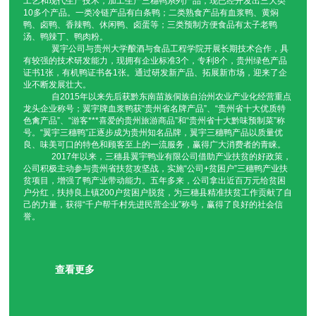
工艺和现代生产技术，加工生产三穗鸭系列产品，现已经开发出三大类
10多个产品。一类冷链产品有白条鸭；二类熟食产品有血浆鸭、黄焖
鸭肉粉
白条鸭
翼宇炒鸭
鸭辣丁
鸭、卤鸭、香辣鸭、休闲鸭、卤蛋等；三类预制方便食品有太子老鸭
汤、鸭辣丁、鸭肉粉。
翼宇公司与贵州大学酿酒与食品工程学院开展长期技术合作，具
太子老鸭汤
卤香鸭
黄焖鸭
血浆鸭
有较强的技术研发能力，现拥有企业标准3个，专利8个，贵州绿色产品
证书1张，有机鸭证书各1张。通过研发新产品、拓展新市场，迎来了企
业不断发展壮大。
翼宇炒鸭厂家直销
翼宇炒鸭批发多少钱
翼宇炒鸭厂家直供
翼宇炒鸭批发
自2015年以来先后获黔东南苗族侗族自治州农业产业化经营重点
龙头企业称号；翼宇牌血浆鸭获“贵州省名牌产品”、“贵州省十大优质特
鸭辣丁厂家直销
鸭辣丁批发多少钱
鸭辣丁厂家直供
鸭辣丁批发
色禽产品”、“游客***喜爱的贵州旅游商品”和“贵州省十大黔味预制菜”称
号。“翼宇三穗鸭”正逐步成为贵州知名品牌，翼宇三穗鸭产品以质量优
良、味美可口的特色和顾客至上的一流服务，赢得广大消费者的青睐。
太子老鸭汤厂家直销
太子老鸭汤批发多少钱
太子老鸭汤厂家直供
太子老鸭汤批发
2017年以来，三穗县翼宇鸭业有限公司借助产业扶贫的好政策，
公司积极主动参与贵州省扶贫攻坚战，实施“公司+贫困户”三穗鸭产业扶
贫项目，增强了鸭产业带动能力。五年多来，公司拿出近百万元给贫困
卤香鸭厂家直销
卤香鸭批发多少钱
卤香鸭厂家直供
卤香鸭批发
户分红，扶持良上镇200户贫困户脱贫，为三穗县精准扶贫工作贡献了自
己的力量，获得“千户帮千村先进民营企业”称号，赢得了良好的社会信
黄焖鸭厂家直销
黄焖鸭批发多少钱
黄焖鸭厂家直供
黄焖鸭批发
誉。
血浆鸭厂家直销
血浆鸭批发多少钱
血浆鸭厂家直供
血浆鸭批发
查看更多
三穗县卤鸭蛋
三穗县鸭肉粉
三穗县白条鸭
三穗县翼宇炒鸭
三穗县鸭辣丁
三穗县太子老鸭汤
三穗县卤香鸭
三穗县黄焖鸭