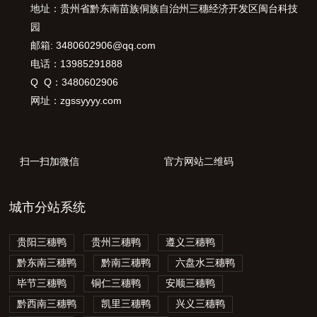
地址：贵州省黔东南苗族侗族自治州三穗经济开发区闽台科技
园
邮箱: 3480602906@qq.com
电话：13985291888
Q Q：3480602906
网址：zgssyyyy.com
扫一扫加微信
官方网站二维码
城市分站系统
贵阳三穗鸭
贵州三穗鸭
遵义三穗鸭
黔东南三穗鸭
黔南三穗鸭
六盘水三穗鸭
毕节三穗鸭
铜仁三穗鸭
安顺三穗鸭
黔西南三穗鸭
凯里三穗鸭
兴义三穗鸭