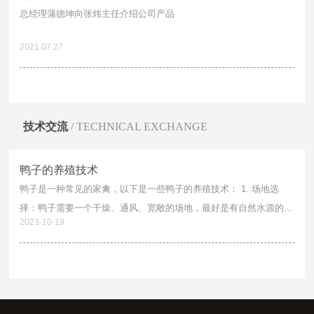
总经理蒲德坤向张炜主任介绍公司产品
鸭肉粉
白条鸭
翼宇炒鸭
鸭辣丁
2021.07.27
太子老鸭汤
卤香鸭
黄焖鸭
血浆鸭
技术交流
/ TECHNICAL EXCHANGE
鸭子的养殖技术
鸭子是一种常见的家禽，以下是一些鸭子的养殖技术： 1. 场地选
择：鸭子需要一个干燥、通风、宽敞的场地，最好是有自然水源的地
2023-10-19
方。 2. 饲料管理：鸭子的饲料应该营养均衡，包括谷物、豆类、蔬
菜和水生植物等。同时，要注意饲料的卫生和新鲜度。