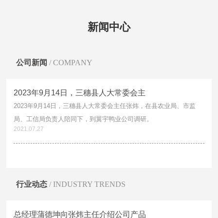
卤香鸭厂家直销
卤香鸭批发多少钱
卤香鸭厂家直供
卤香鸭批发
新闻中心
黄焖鸭厂家直销
黄焖鸭批发多少钱
黄焖鸭厂家直供
黄焖鸭批发
血浆鸭厂家直销
血浆鸭批发多少钱
血浆鸭厂家直供
血浆鸭批发
公司新闻
/ COMPANY
三穗县卤鸭蛋
三穗县鸭肉粉
三穗县白条鸭
三穗县翼宇炒鸭
2023年9月14日，三穗县人大常委会主
三穗县鸭辣丁
三穗县太子老鸭汤
三穗县卤香鸭
三穗县黄焖鸭
2023年9月14日，三穗县人大常委会主任张炜，在县农业局、市监
局、工信局负责人陪同下，到翼宇鸭业公司调研。
三穗县血浆鸭
三穗鸭卤鸭蛋
三穗鸭鸭肉粉
三穗鸭白条鸭
2021.07.27
三穗鸭翼宇炒鸭
三穗鸭鸭辣丁
三穗鸭太子老鸭汤
三穗鸭卤香鸭
三穗鸭黄焖鸭
三穗鸭血浆鸭
贵州卤鸭蛋
贵州鸭肉粉
行业动态
/ INDUSTRY TRENDS
贵州白条鸭
贵州翼宇炒鸭
贵州鸭辣丁
贵州太子老鸭汤
总经理蒲德坤向张炜主任介绍公司产品
贵州卤香鸭
贵州黄焖鸭
贵州血浆鸭
卤鸭蛋